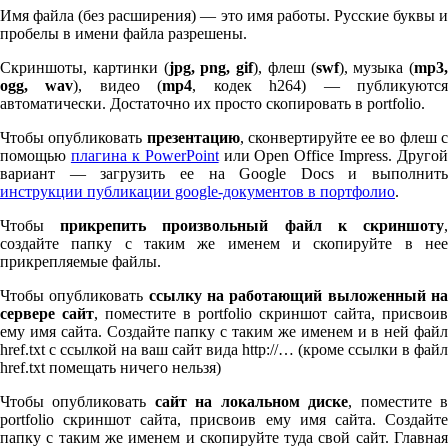
Имя файла (без расширения) — это имя работы. Русские буквы и
пробелы в имени файла разрешены.
Скриншоты, картинки (
jpg, png, gif
), флеш (
swf
), музыка (
mp
3
,
ogg, wav
), видео (
mp
4
, кодек h
264
) — публикуютс
автоматически. Достаточно их просто скопировать в port­fo­lio.
Чтобы опубликовать
презентацию
, сконвертируйте ее во флеш 
помощью
плагина к Pow­er­Point
или Open Office Impress. Другой
вариант — загрузить ее на Google Docs и выполнить
инструкции публикации google-документов в портфолио
.
Чтобы
прикрепить произвольный файл к скриншоту
создайте папку с таким же именем и скопируйте в нее
прикрепляемые файлы.
Чтобы опубликовать
ссылку на работающий выложенный н
сервере сайт
, поместите в port­fo­lio скриншот сайта, присвоив
ему имя сайта. Создайте папку с таким же именем и в ней файл
href.txt с ссылкой на ваш сайт вида http://… (кроме ссылки в файл
href.txt помещать ничего нельзя)
Чтобы опубликовать
сайт на локальном диске
, поместите 
port­fo­lio скриншот сайта, присвоив ему имя сайта. Создайте
папку с таким же именем и скопируйте туда свой сайт. Главная