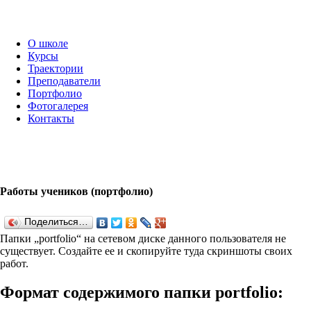
О школе
Курсы
Траектории
Преподаватели
Портфолио
Фотогалерея
Контакты
Работы учеников (портфолио)
Поделиться…
Папки „port­fo­lio“ на сетевом диске данного пользователя не
существует. Создайте ее и скопируйте туда скриншоты своих
работ.
Формат содержимого папки port­fo­lio: