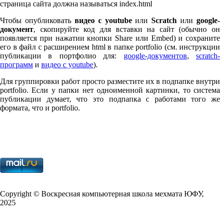
страница сайта должна называться index.html
Чтобы опубликовать
видео с youtube
или
Scratch
или
google-
документ
, скопируйте код для вставки на сайт (обычно он
появляется при нажатии кнопки Share или Embed) и сохраните
его в файл с расширением html в папке port­fo­lio (см. инструкции
публикации в портфолио для:
google-документов
,
scratch
программ
и
видео с youtube
).
Для группировки работ просто разместите их в подпапке внутри
port­fo­lio. Если у папки нет одноименной картинки, то система
публикации думает, что это подпапка с работами того же
формата, что и port­fo­lio.
Copy­right © Воскресная компьютерная школа мехмата
ЮФУ
,
2025