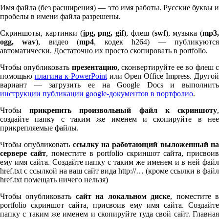
Имя файла (без расширения) — это имя работы. Русские буквы и
пробелы в имени файла разрешены.
Скриншоты, картинки (
jpg, png, gif
), флеш (
swf
), музыка (
mp
3
,
ogg, wav
), видео (
mp
4
, кодек h
264
) — публикуютс
автоматически. Достаточно их просто скопировать в port­fo­lio.
Чтобы опубликовать
презентацию
, сконвертируйте ее во флеш 
помощью
плагина к Pow­er­Point
или Open Office Impress. Другой
вариант — загрузить ее на Google Docs и выполнить
инструкции публикации google-документов в портфолио
.
Чтобы
прикрепить произвольный файл к скриншоту
создайте папку с таким же именем и скопируйте в нее
прикрепляемые файлы.
Чтобы опубликовать
ссылку на работающий выложенный н
сервере сайт
, поместите в port­fo­lio скриншот сайта, присвоив
ему имя сайта. Создайте папку с таким же именем и в ней файл
href.txt с ссылкой на ваш сайт вида http://… (кроме ссылки в файл
href.txt помещать ничего нельзя)
Чтобы опубликовать
сайт на локальном диске
, поместите 
port­fo­lio скриншот сайта, присвоив ему имя сайта. Создайте
папку с таким же именем и скопируйте туда свой сайт. Главная