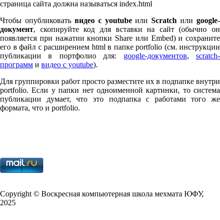
страница сайта должна называться index.html
Чтобы опубликовать
видео с youtube
или
Scratch
или
google-
документ
, скопируйте код для вставки на сайт (обычно он
появляется при нажатии кнопки Share или Embed) и сохраните
его в файл с расширением html в папке port­fo­lio (см. инструкции
публикации в портфолио для:
google-документов
,
scratch
программ
и
видео с youtube
).
Для группировки работ просто разместите их в подпапке внутри
port­fo­lio. Если у папки нет одноименной картинки, то система
публикации думает, что это подпапка с работами того же
формата, что и port­fo­lio.
Copy­right © Воскресная компьютерная школа мехмата
ЮФУ
,
2025