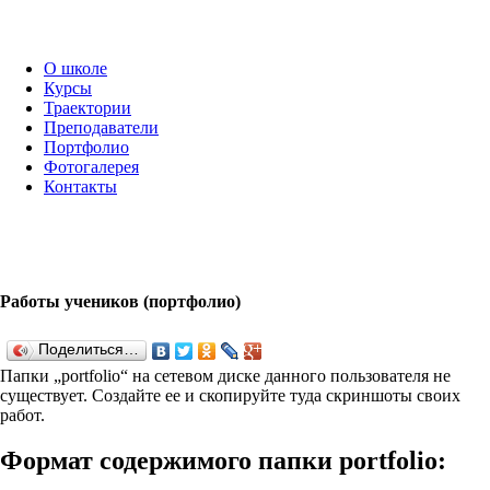
О школе
Курсы
Траектории
Преподаватели
Портфолио
Фотогалерея
Контакты
Работы учеников (портфолио)
Поделиться…
Папки „port­fo­lio“ на сетевом диске данного пользователя не
существует. Создайте ее и скопируйте туда скриншоты своих
работ.
Формат содержимого папки port­fo­lio: