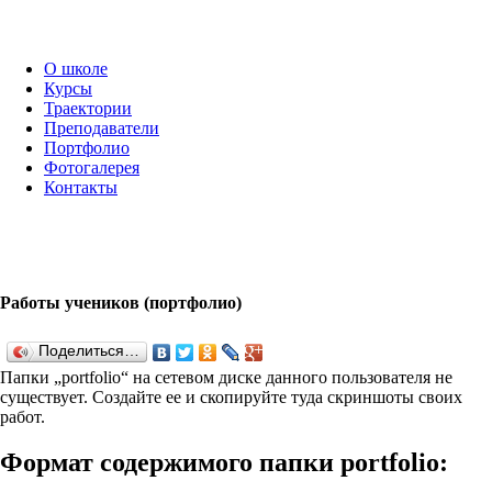
О школе
Курсы
Траектории
Преподаватели
Портфолио
Фотогалерея
Контакты
Работы учеников (портфолио)
Поделиться…
Папки „port­fo­lio“ на сетевом диске данного пользователя не
существует. Создайте ее и скопируйте туда скриншоты своих
работ.
Формат содержимого папки port­fo­lio: