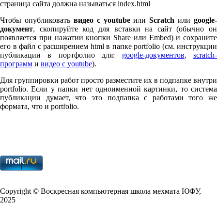
страница сайта должна называться index.html
Чтобы опубликовать
видео с youtube
или
Scratch
или
google-
документ
, скопируйте код для вставки на сайт (обычно он
появляется при нажатии кнопки Share или Embed) и сохраните
его в файл с расширением html в папке port­fo­lio (см. инструкции
публикации в портфолио для:
google-документов
,
scratch
программ
и
видео с youtube
).
Для группировки работ просто разместите их в подпапке внутри
port­fo­lio. Если у папки нет одноименной картинки, то система
публикации думает, что это подпапка с работами того же
формата, что и port­fo­lio.
Copy­right © Воскресная компьютерная школа мехмата
ЮФУ
,
2025