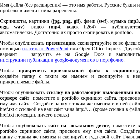
Имя файла (без расширения) — это имя работы. Русские буквы и
пробелы в имени файла разрешены.
Скриншоты, картинки (
jpg, png, gif
), флеш (
swf
), музыка (
mp
3
,
ogg, wav
), видео (
mp
4
, кодек h
264
) — публикуютс
автоматически. Достаточно их просто скопировать в port­fo­lio.
Чтобы опубликовать
презентацию
, сконвертируйте ее во флеш 
помощью
плагина к Pow­er­Point
или Open Office Impress. Другой
вариант — загрузить ее на Google Docs и выполнить
инструкции публикации google-документов в портфолио
.
Чтобы
прикрепить произвольный файл к скриншоту
создайте папку с таким же именем и скопируйте в нее
прикрепляемые файлы.
Чтобы опубликовать
ссылку на работающий выложенный н
сервере сайт
, поместите в port­fo­lio скриншот сайта, присвоив
ему имя сайта. Создайте папку с таким же именем и в ней файл
href.txt с ссылкой на ваш сайт вида http://… (кроме ссылки в файл
href.txt помещать ничего нельзя)
Чтобы опубликовать
сайт на локальном диске
, поместите 
port­fo­lio скриншот сайта, присвоив ему имя сайта. Создайте
папку с таким же именем и скопируйте туда свой сайт. Главная