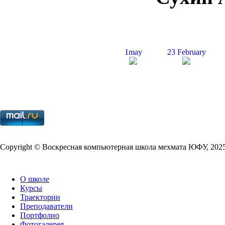
1
may
23
Feb­ru­ary
Copy­right © Воскресная компьютерная школа мехмата
ЮФУ
,
202
О школе
Курсы
Траектории
Преподаватели
Портфолио
Фотогалерея