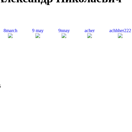
8
march
9
may
9
nnay
acher
achhher
222
5